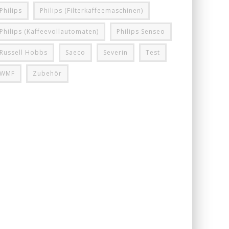
Philips
Philips (Filterkaffeemaschinen)
Philips (Kaffeevollautomaten)
Philips Senseo
Russell Hobbs
Saeco
Severin
Test
WMF
Zubehör