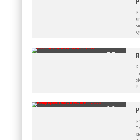
90
P
%
P
un
s
Q
87
R
%
Ru
Te
s
Pl
92
P
%
Ph
Te
si