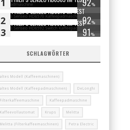
92
1
%
PHILIPS SENSEO HD6570 IM TEST
92
2
PHILIPS SENSEO HD6592 IM TEST
%
91
3
%
SCHLAGWÖRTER
altes Modell (Kaffeemaschinen)
altes Modell (Kaffeepadmaschinen)
DeLonghi
Filterkaffeemaschine
Kaffeepadmaschine
Kaffeevollautomat
Krups
Melitta
Melitta (Filterkaffeemaschinen)
Petra Electric