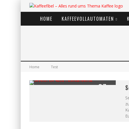
HOME
KAFFEEVOLLAUTOMATEN
Home
Test
87
S
%
Se
zu
Ka
Eu