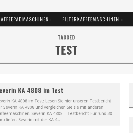
KAFFEEPADMASCHINEN
FILTERKAFFEEMASCHINEN
TAGGED
TEST
everin KA 4808 im Test
verin KA 4808 im Test: Lesen Sie hier unseren Testbericht
r Severin KA 4808 und vergleichen Sie sie mit anderen
ffeemaschinen. Severin KA 4808 – Testbericht Für rund 30
ro liefert Severin mit der KA 4
...