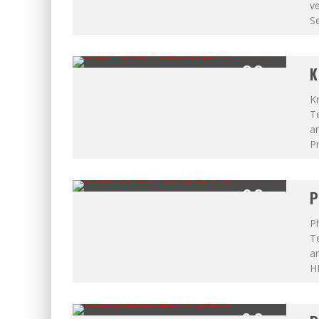
ve
S
83
K
%
K
Te
a
P
92
P
%
Ph
Te
a
H