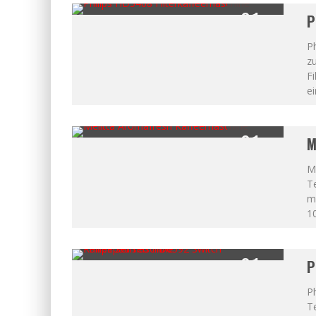
91
P
%
Ph
zu
Fi
ei
91
M
%
Me
Te
m
10
91
P
%
Ph
T