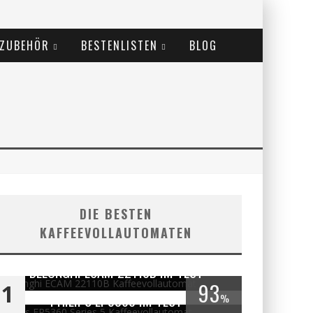
ZUBEHÖR
BESTENLISTEN
BLOG
DIE BESTEN
KAFFEEVOLLAUTOMATEN
DELONGHI ECAM 22110B IM TEST
93
1
PHILIPS EP5360 IM TEST
%