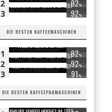
92
2
DELONGHI ESAM 3200 S IM TEST
%
92
3
%
DIE BESTEN KAFFEEMASCHINEN
PHILIPS HD7546 IM TEST
92
1
MELITTA OPTIMA TIMER IM TEST
%
92
2
MELITTA AROMAFRESH IM TEST
%
91
3
%
DIE BESTEN KAFFEEPADMASCHINEN
PHILIPS SENSEO HD6563 IM TEST