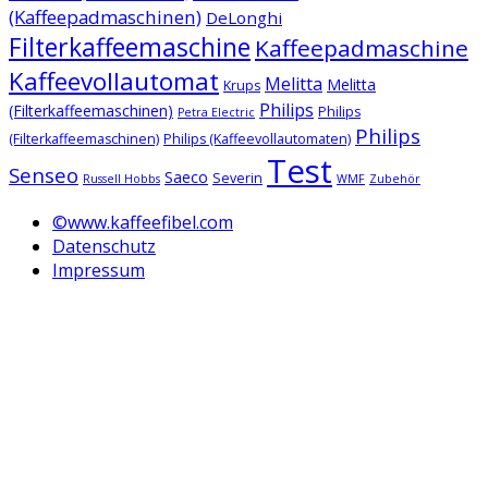
(Kaffeepadmaschinen)
DeLonghi
Filterkaffeemaschine
Kaffeepadmaschine
Kaffeevollautomat
Melitta
Melitta
Krups
Philips
(Filterkaffeemaschinen)
Philips
Petra Electric
Philips
(Filterkaffeemaschinen)
Philips (Kaffeevollautomaten)
Test
Senseo
Saeco
Severin
Russell Hobbs
WMF
Zubehör
©www.kaffeefibel.com
Datenschutz
Impressum