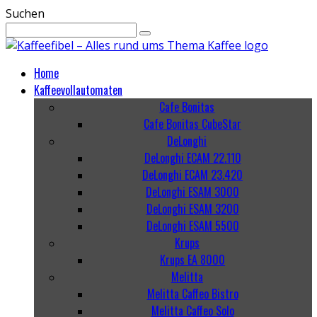
Suchen
Home
Kaffeevollautomaten
Cafe Bonitas
Cafe Bonitas CubeStar
DeLonghi
DeLonghi ECAM 22.110
DeLonghi ECAM 23.420
DeLonghi ESAM 3000
DeLonghi ESAM 3200
DeLonghi ESAM 5500
Krups
Krups EA 8000
Melitta
Melitta Caffeo Bistro
Melitta Caffeo Solo